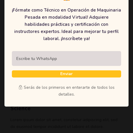
¡Fórmate como Técnico en Operación de Maquinaria
Pesada en modalidad Virtual! Adquiere
habilidades prácticas y certificación con
instructores expertos. Ideal para mejorar tu perfil
laboral. ¡Inscríbete ya!
$99
Enviar
Serás de los primeros en enterarte de todos los
Tiberioarbelaz
detalles.
Learning A-Z™: Hands-On Python In Data
Science
Lorem ipsum dolor sit amet, constetur adipiscing elit, sed
do eiusmod tempor incididunt ut labore et dolore.