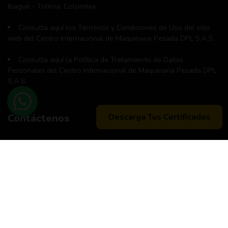
Ibagué - Tolima, Colombia.
Consulta aquí los Términos y Condiciones de Uso del sitio
web del Centro Internacional de Maquinaria Pesada DPL S.A.S.
Consulta aquí la Política de Tratamiento de Datos
Personales del Centro Internacional de Maquinaria Pesada DPL
S.A.S.
Descarga Tus Certificados
Contáctenos
Teléfono principal:
+57 (311) 534-5988
Horario de atención:
Lunes a Viernes 8:00 a.m. - 12:00 m
2:00 p:m - 6:00 p.m.
Peticiones, quejas, reclamos y sugerencias:
Correo
pqrs@dpl.edu.co