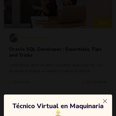
$59
Tiberioarbelaz
Oracle SQL Developer : Essentials, Tips
and Tricks
Lorem ipsum dolor sit amet, constetur adipiscing elit, sed
do eiusmod tempor incididunt ut labore et dolore.
0 Lessons
22 Students
Técnico Virtual en Maquinaria