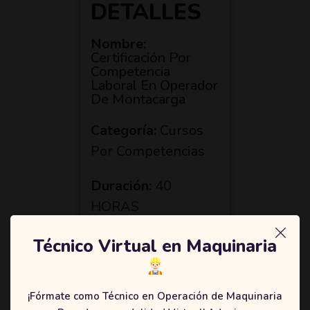
DETALLES
Nombre:
Certificación Por
Competencia
Laboral En Operador
De Montacarga
Categoría:
Cursos
Por Competencias
Duración:
40
HORAS
Certificado:
Técnico Virtual en Maquinaria
Certificación Por
Competencia
¡Fórmate como Técnico en Operación de Maquinaria
Laboral En