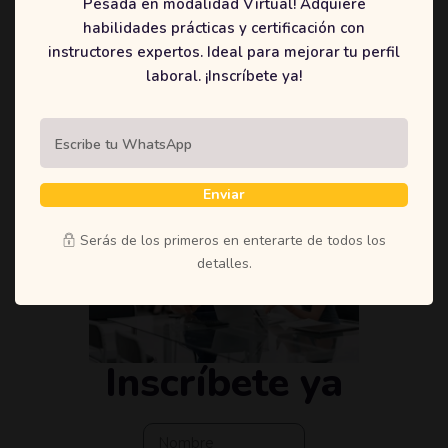
Pesada en modalidad Virtual! Adquiere
Operador De
habilidades prácticas y certificación con
Montacarga
instructores expertos. Ideal para mejorar tu perfil
laboral. ¡Inscríbete ya!
Próximas
Inscripciones:
14 /
04 / 2023
Enviar
Inscríbete
Serás de los primeros en enterarte de todos los
detalles.
Inscríbete ya