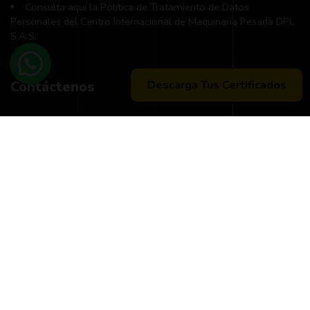
Consulta aquí la Política de Tratamiento de Datos
Personales del Centro Internacional de Maquinaria Pesada DPL
S.A.S.
Descarga Tus Certificados
Contáctenos
Teléfono principal:
+57 (311) 534-5988
Horario de atención:
Lunes a Viernes 8:00 a.m. - 12:00 m
2:00 p:m - 6:00 p.m.
Peticiones, quejas, reclamos y sugerencias:
Correo
pqrs@dpl.edu.co
Buzón exclusivamente para notificaciones judiciales:
notificacionesjudiciales@dpl.edu.co
Aprobación oficial Res. No 2250
Noviembre 2022 | NIT.
901.033.029-3 Secretaría de Educación Municipal de Neiva