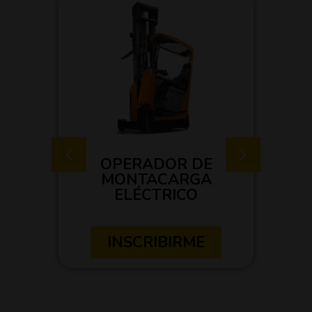
POR
OPERADOR DE
E
A
MONTACARGA
ELÉCTRICO
E
E
ADOR
INSCRIBIRME