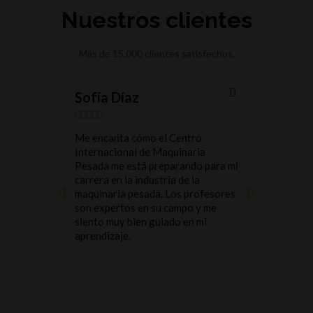
Nuestros clientes
Más de 15.000 clientes satisfechos.
Sofía Díaz
Juan Go










Me encanta cómo el Centro
Desde el pr
Internacional de Maquinaria
Internacio
Pesada me está preparando para mi
Pesada, he 
carrera en la industria de la
de trabaja
maquinaria pesada. Los profesores
de vanguar
son expertos en su campo y me
la experien
siento muy bien guiado en mi
adquirido a
aprendizaje.
que me ayu
futura.