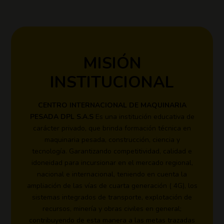
MISIÓN
MISIÓN
INSTITUCIONAL
INSTITUCIONAL
CENTRO INTERNACIONAL DE MAQUINARIA
CENTRO INTERNACIONAL DE MAQUINARIA
Es una institución educativa de
PESADA DPL S.A.S
PESADA DPL S.A.S
Es una institución educativa de
carácter privado, que brinda formación técnica en
carácter privado, que brinda formación técnica en
maquinaria pesada, construcción, ciencia y
maquinaria pesada, construcción, ciencia y
tecnología. Garantizando competitividad, calidad e
tecnología. Garantizando competitividad, calidad e
idoneidad para incursionar en el mercado regional,
idoneidad para incursionar en el mercado regional,
nacional e internacional, teniendo en cuenta la
nacional e internacional, teniendo en cuenta la
ampliación de las vías de cuarta generación ( 4G), los
ampliación de las vías de cuarta generación ( 4G), los
sistemas integrados de transporte, explotación de
sistemas integrados de transporte, explotación de
recursos, minería y obras civiles en general;
recursos, minería y obras civiles en general;
contribuyendo de esta manera a las metas trazadas
contribuyendo de esta manera a las metas trazadas