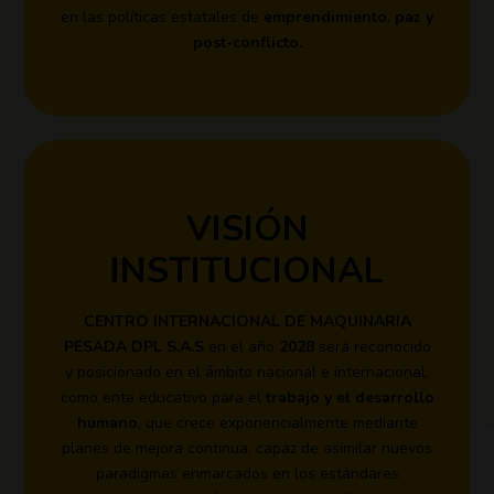
paz y
,
emprendimiento
en las políticas estatales de
en las políticas estatales de
emprendimiento
,
paz y
post-conflicto.
post-conflicto.
MISIÓN
VISIÓN
INSTITUCIONAL
INSTITUCIONAL
CENTRO INTERNACIONAL DE MAQUINARIA
CENTRO INTERNACIONAL DE MAQUINARIA
será reconocido
2028
en el año
PESADA DPL S.A.S
PESADA DPL S.A.S
en el año
2028
será reconocido
y posicionado en el ámbito nacional e internacional,
y posicionado en el ámbito nacional e internacional,
trabajo y el desarrollo
como ente educativo para el
como ente educativo para el
trabajo y el desarrollo
, que crece exponencialmente mediante
humano
humano
, que crece exponencialmente mediante
planes de mejora continua, capaz de asimilar nuevos
planes de mejora continua, capaz de asimilar nuevos
paradigmas enmarcados en los estándares
paradigmas enmarcados en los estándares
internacional más exigentes de calidad y